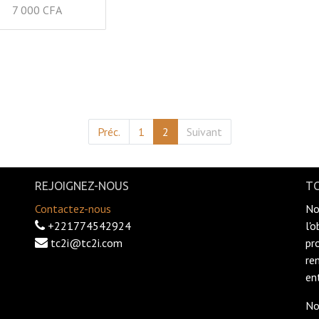
7 000
CFA
Préc.
1
2
Suivant
REJOIGNEZ-NOUS
TC
Contactez-nous
No
+221774542924
l'
tc2i@tc2i.com
pr
re
en
No