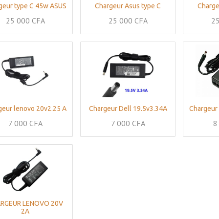
geur type C 45w ASUS
Chargeur Asus type C
Charge
25 000
CFA
25 000
CFA
25
geur lenovo 20v2.25 A
Chargeur Dell 19.5v3.34A
Chargeur 
7 000
CFA
7 000
CFA
8
RGEUR LENOVO 20V
2A