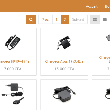
Accueil
Bo
Préc.
1
2
Suivant
Charge
argeur HP19v4.74a
Chargeur Asus 19v3.42 a
7 000
CFA
15 000
CFA
7