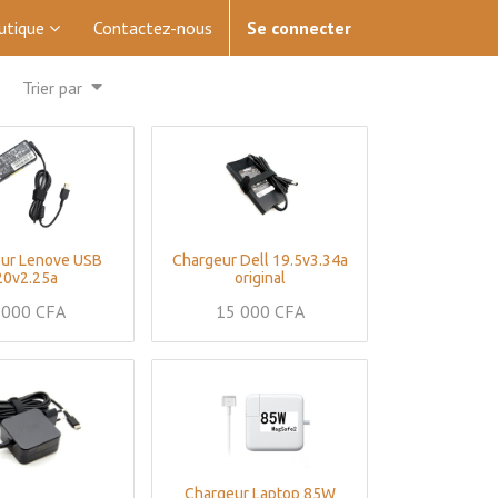
utique
Contactez-nous
Se connecter
Trier par
ur Lenove USB
Chargeur Dell 19.5v3.34a
20v2.25a
original
 000
CFA
15 000
CFA
Chargeur Laptop 85W