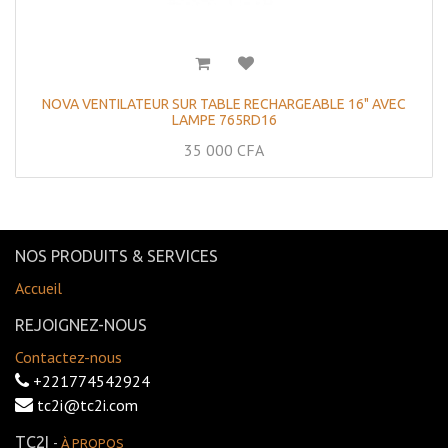
NOVA VENTILATEUR SUR TABLE RECHARGEABLE 16" AVEC
LAMPE 765RD16
35 000
CFA
NOS PRODUITS & SERVICES
Accueil
REJOIGNEZ-NOUS
Contactez-nous
+221774542924
tc2i@tc2i.com
TC2I
-
À PROPOS