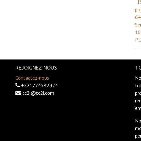
【S
pr
64
Se
10
PE
REJOIGNEZ-NOUS
TC
Contactez-nous
No
+221774542924
l'
tc2i@tc2i.com
pr
re
en
No
mo
pe