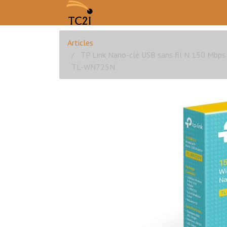
Articles
TP Link Nano-clé USB sans fil N 150 Mbps
TL-WN725N