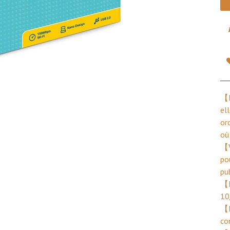
【D
el
or
où
【V
po
pu
【L
10
【I
co