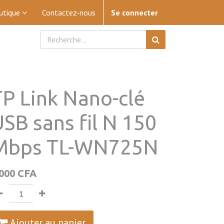
utique
Contactez-nous
Se connecter
TP Link Nano-clé
SB sans fil N 150
Mbps TL-WN725N
 000
CFA
Ajouter au panier