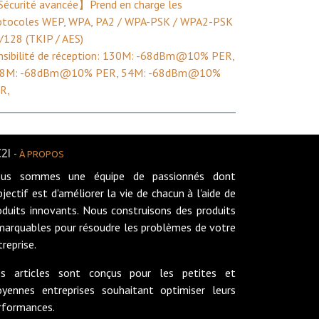
écurité avancée】Prend en charge les
otocoles WEP, WPA, PA2 / WPA-PSK / WPA2-PSK
/128 (TKIP / AES)
nsibilité de réception: 130M: -68dBm@10% PER,
8M: -68dBm@10% PER, 54M: -68dBm@10%
R,
2I
-
À PROPOS
us sommes une équipe de passionnés dont
objectif est d'améliorer la vie de chacun à l'aide de
oduits innovants. Nous construisons des produits
marquables pour résoudre les problèmes de votre
treprise.
s articles sont conçus pour les petites et
yennes entreprises souhaitant optimiser leurs
rformances.