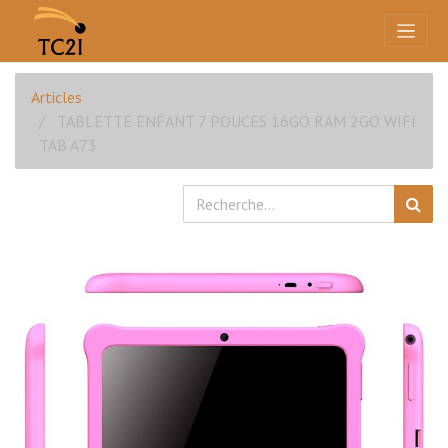
Articles
TABLETTE ENFANT 7 POUCES 16GO RAM 2GO WIFI
TAB A73