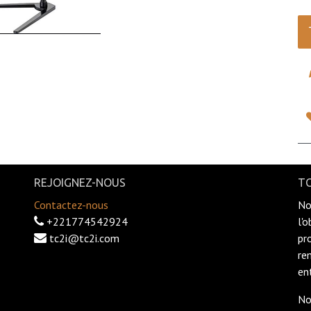
REJOIGNEZ-NOUS
TC
Contactez-nous
No
+221774542924
l'
tc2i@tc2i.com
pr
re
en
No