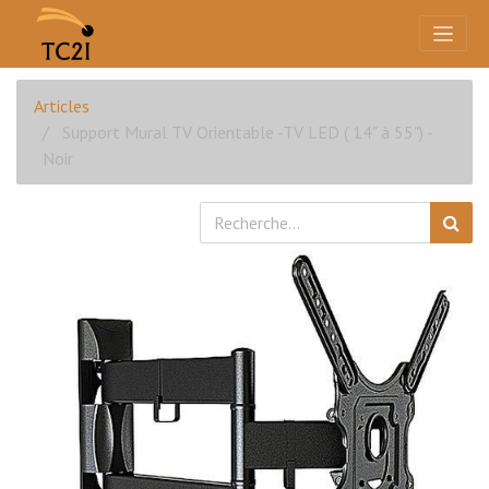
Articles
Support Mural TV Orientable -TV LED ( 14" à 55") -
Noir