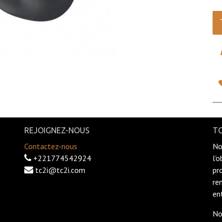
REJOIGNEZ-NOUS
TC
Contactez-nous
No
+221774542924
l'
tc2i@tc2i.com
pr
re
en
No