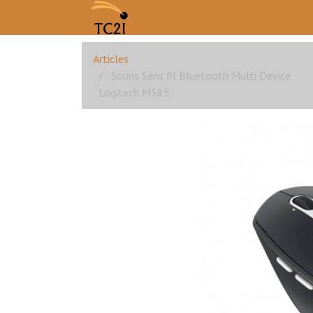
Articles
Souris Sans fil Bluetooth Multi Device
Logitech M585