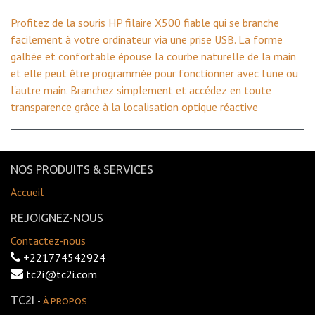
Profitez de la souris HP filaire X500 fiable qui se branche
facilement à votre ordinateur via une prise USB. La forme
galbée et confortable épouse la courbe naturelle de la main
et elle peut être programmée pour fonctionner avec l'une ou
l'autre main. Branchez simplement et accédez en toute
transparence grâce à la localisation optique réactive
NOS PRODUITS & SERVICES
Accueil
REJOIGNEZ-NOUS
Contactez-nous
+221774542924
tc2i@tc2i.com
TC2I
-
À PROPOS