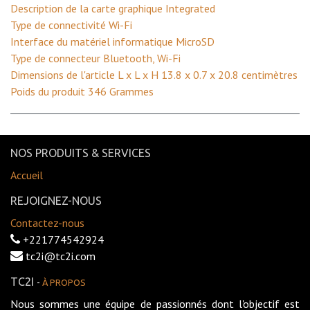
Description de la carte graphique ‎Integrated
Type de connectivité ‎Wi-Fi
Interface du matériel informatique ‎MicroSD
Type de connecteur ‎Bluetooth, Wi-Fi
Dimensions de l'article L x L x H ‎13.8 x 0.7 x 20.8 centimètres
Poids du produit ‎346 Grammes
NOS PRODUITS & SERVICES
Accueil
REJOIGNEZ-NOUS
Contactez-nous
+221774542924
tc2i@tc2i.com
TC2I
-
À PROPOS
Nous sommes une équipe de passionnés dont l'objectif est