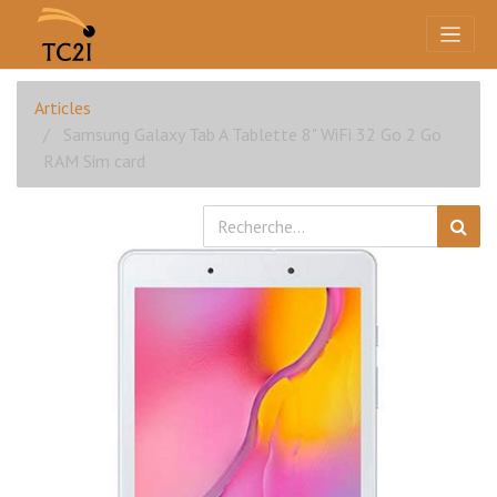
Articles
Samsung Galaxy Tab A Tablette 8" WiFi 32 Go 2 Go
RAM Sim card