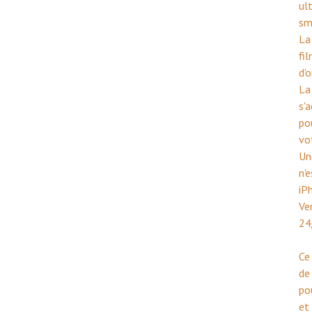
ul
sm
La
fi
d'
La
s'
po
vo
Une
n'
iP
Ve
24
Ce
de
po
et 