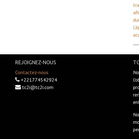
tr
af
du
L'
ac
REJOIGNEZ-NOUS
TC
Contactez-nous
No
+221774542924
l'
tc2i@tc2i.com
pr
re
en
No
mo
pe