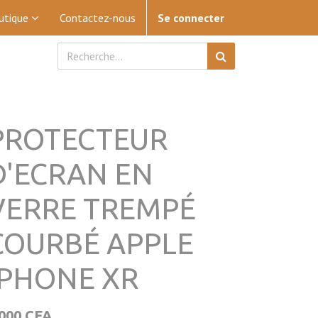
utique
Contactez-nous
Se connecter
PROTECTEUR
D'ECRAN EN
VERRE TREMPÉ
COURBÉ APPLE
IPHONE XR
 000
CFA