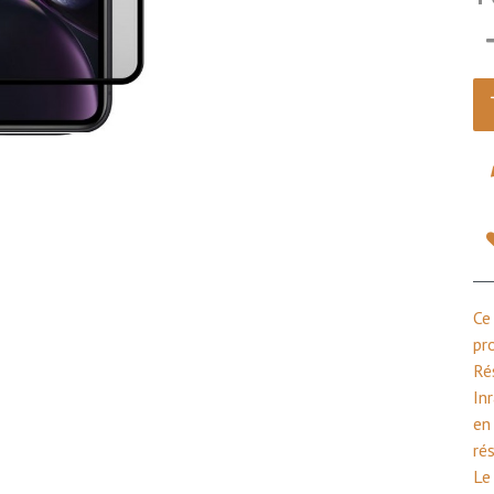
Ce
pr
Ré
In
en
ré
Le