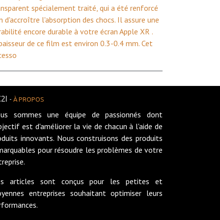
ansparent spécialement traité, qui a été renforcé
in d'accroître l'absorption des chocs. Il assure une
rabilité encore durable à votre écran Apple XR .
épaisseur de ce film est environ 0.3-0.4 mm. Cet
cesso
2I
-
À PROPOS
us sommes une équipe de passionnés dont
objectif est d'améliorer la vie de chacun à l'aide de
oduits innovants. Nous construisons des produits
marquables pour résoudre les problèmes de votre
treprise.
s articles sont conçus pour les petites et
yennes entreprises souhaitant optimiser leurs
rformances.