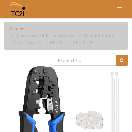
Articles
Pinces à sertir Kit de Sertissage RJ45 Cat6 Cat6e
Pince à sertir RJ11, 6P / RJ-12, 8P / RJ-45