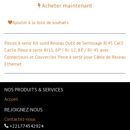
Acheter maintenant
Ajouter à la liste de souhaits
Pinces à sertir Kit outil Réseau Outil de Sertissage RJ45 Cat5
Cat5e Pince à sertir RJ11, 6P / RJ-12, 8P / RJ-45 avec
Connecteurs et Couvercles Pince à sertir pour Câble de Réseau
Ethernet
NOS PRODUITS & SERVICES
Accueil
REJOIGNEZ-NOUS
Contactez-nous
+221774542924