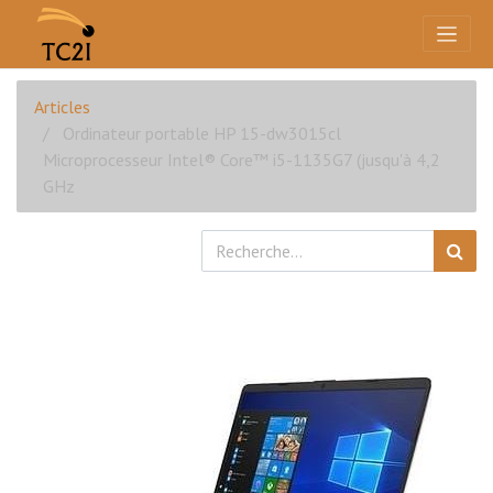
Articles
Ordinateur portable HP 15-dw3015cl
Microprocesseur Intel® Core™ i5-1135G7 (jusqu'à 4,2
GHz