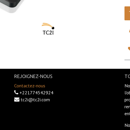
REJOIGNEZ-NOUS
TC
Contactez-nous
No
+221774542924
l'
tc2i@tc2i.com
pr
re
en
No