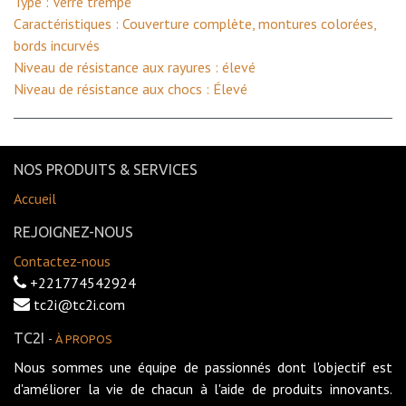
Type : Verre trempé
Caractéristiques : Couverture complète, montures colorées,
bords incurvés
Niveau de résistance aux rayures : élevé
Niveau de résistance aux chocs : Élevé
NOS PRODUITS & SERVICES
Accueil
REJOIGNEZ-NOUS
Contactez-nous
+221774542924
tc2i@tc2i.com
TC2I
-
À PROPOS
Nous sommes une équipe de passionnés dont l'objectif est
d'améliorer la vie de chacun à l'aide de produits innovants.