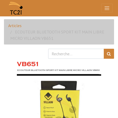
Articles
ECOUTEUR BLUETOOTH SPORT KIT MAIN LIBRE
MICRO VILLAON VB651