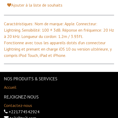
Ajouter à la liste de souhaits
Caractéristiques: Nom de marque: Apple. Connecteur:
Lightning. Sensibilité: 100 ± 3dB. Réponse en fréquence: 20 Hz
à 20 kHz. Longueur du cordon: 1.2m / 3.93ft.
Fonctionne avec tous les appareils dotés d'un connecteur
Lightning et prenant en charge iOS 10 ou version ultérieure, y
compris iPod Touch, iPad et iPhone.
NOS PRODUITS & SERVICES
Accueil
REJOIGNEZ-NOUS
Contactez-nous
+221774542924