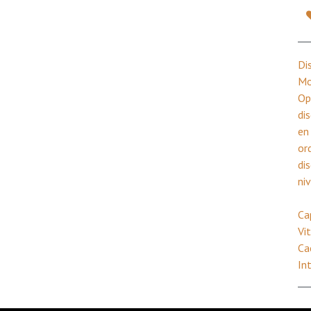
Di
Mo
Op
di
en
or
di
ni
Ca
Vi
Ca
In