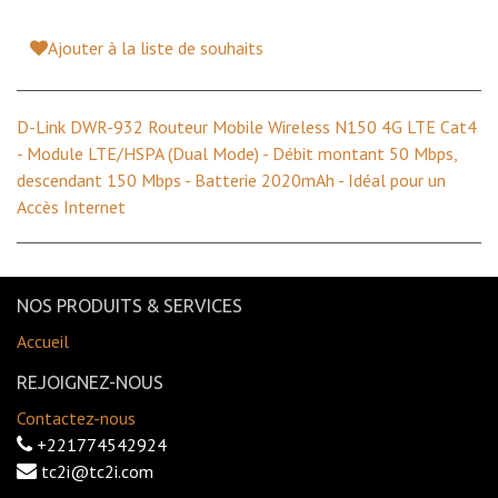
Ajouter à la liste de souhaits
D-Link DWR-932 Routeur Mobile Wireless N150 4G LTE Cat4
- Module LTE/HSPA (Dual Mode) - Débit montant 50 Mbps,
descendant 150 Mbps - Batterie 2020mAh - Idéal pour un
Accès Internet
NOS PRODUITS & SERVICES
Accueil
REJOIGNEZ-NOUS
Contactez-nous
+221774542924
tc2i@tc2i.com