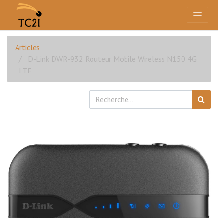
Articles
D-Link DWR-932 Routeur Mobile Wireless N150 4G
LTE