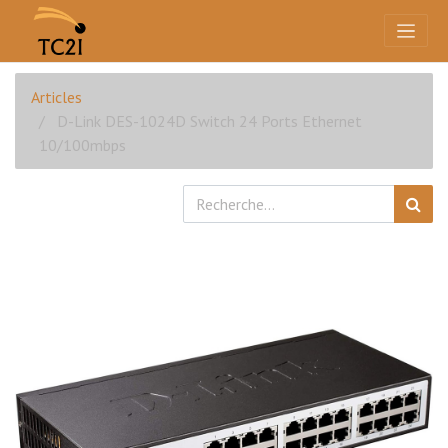
Articles
D-Link DES-1024D Switch 24 Ports Ethernet
10/100mbps