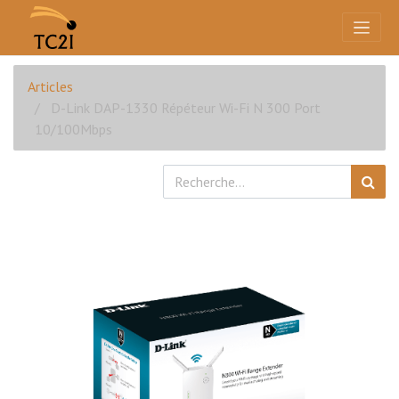
Articles
D-Link DAP-1330 Répéteur Wi-Fi N 300 Port
10/100Mbps