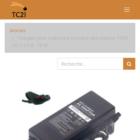
Articles
Chargeur pour ordinateur portable dell inspiron 5000
20 V 3.5 A - 70 W