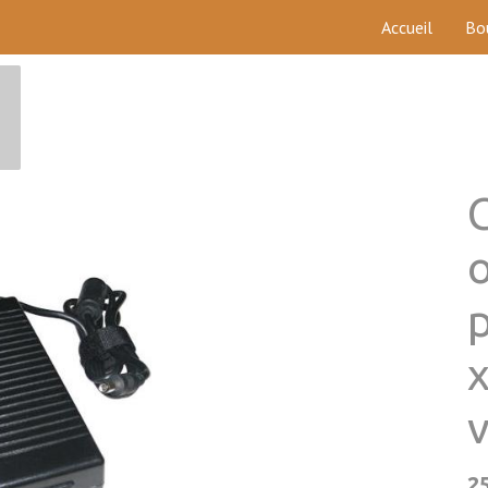
Accueil
Bo
v
2