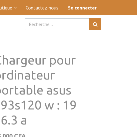
utique
Contactez-nous
Se connecter
Chargeur pour
ordinateur
portable asus
x93s120 w : 19
6.3 a
5 000
CFA