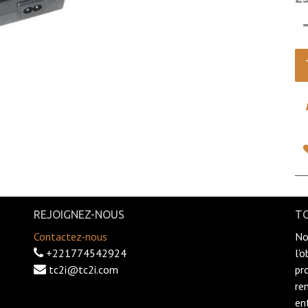
REJOIGNEZ-NOUS
TC
Contactez-nous
No
+221774542924
l'
tc2i@tc2i.com
pr
re
en