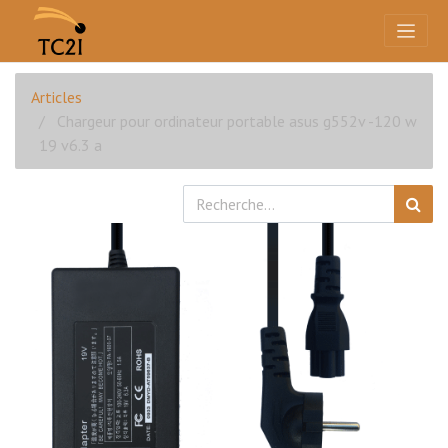
Articles
Chargeur pour ordinateur portable asus g552v -120 w
19 v6.3 a