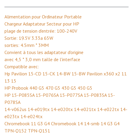
Alimentation pour Ordinateur Portable
Chargeur Adaptateur Secteur pour HP
plage de tension d'entrée: 100-240V
Sortie: 19.5V 3.33a 65W
sorties: 4.5mm * 3MM
Convient à tous les adaptateur d'origine
avec 4,5 * 3,0 mm taille de l'interface
Compatible avec:
Hp Pavilion 15-CD 15-CK 14-BW 15-BW Pavilion x360 x2 11
13 15
HP Probook 440 G5 470 G5 430 G5 450 G5
HP 15-P085SA 15-P076SA 15-P077SA 15-P083SA 15-
P078SA
14-v062us 14-e019tx 14-e020tx 14-e021tx 14-e022tx 14-
e023tx 14-e024tx
Chromebook 11 G3 G4 Chromebook 14 14-smb 14 G3 G4
TPN-Q152 TPN-Q151