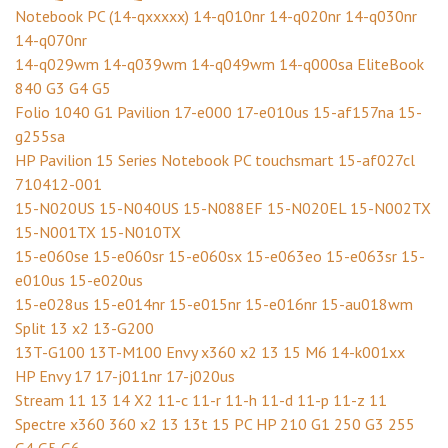
Notebook PC (14-qxxxxx) 14-q010nr 14-q020nr 14-q030nr
14-q070nr
14-q029wm 14-q039wm 14-q049wm 14-q000sa EliteBook
840 G3 G4 G5
Folio 1040 G1 Pavilion 17-e000 17-e010us 15-af157na 15-
g255sa
HP Pavilion 15 Series Notebook PC touchsmart 15-af027cl
710412-001
15-N020US 15-N040US 15-N088EF 15-N020EL 15-N002TX
15-N001TX 15-N010TX
15-e060se 15-e060sr 15-e060sx 15-e063eo 15-e063sr 15-
e010us 15-e020us
15-e028us 15-e014nr 15-e015nr 15-e016nr 15-au018wm
Split 13 x2 13-G200
13T-G100 13T-M100 Envy x360 x2 13 15 M6 14-k001xx
HP Envy 17 17-j011nr 17-j020us
Stream 11 13 14 X2 11-c 11-r 11-h 11-d 11-p 11-z 11
Spectre x360 360 x2 13 13t 15 PC HP 210 G1 250 G3 255
G4 G5 G6