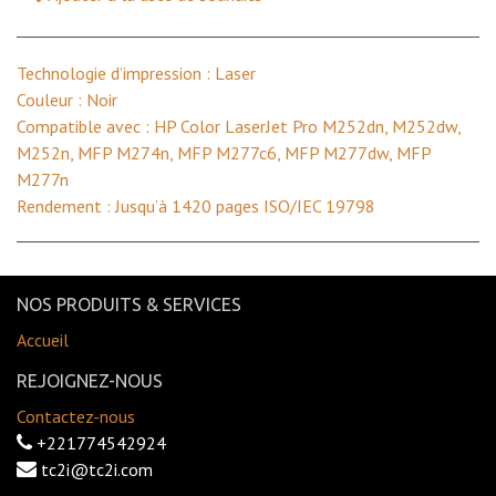
Technologie d’impression : Laser
Couleur : Noir
Compatible avec : HP Color LaserJet Pro M252dn, M252dw,
M252n, MFP M274n, MFP M277c6, MFP M277dw, MFP
M277n
Rendement : Jusqu’à 1420 pages ISO/IEC 19798
NOS PRODUITS & SERVICES
Accueil
REJOIGNEZ-NOUS
Contactez-nous
+221774542924
tc2i@tc2i.com