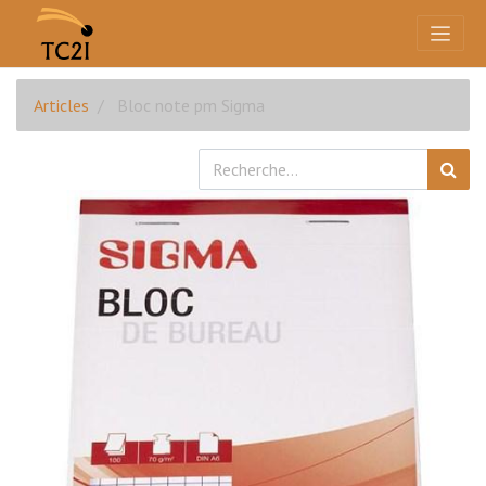
Articles
Bloc note pm Sigma