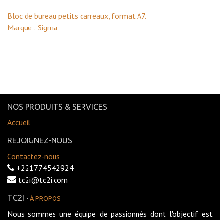
Bloc de bureau petits carreaux, format A7.
Marque : Sigma
NOS PRODUITS & SERVICES
Accueil
REJOIGNEZ-NOUS
Contactez-nous
+221774542924
tc2i@tc2i.com
TC2I
-
À PROPOS
Nous sommes une équipe de passionnés dont l'objectif est