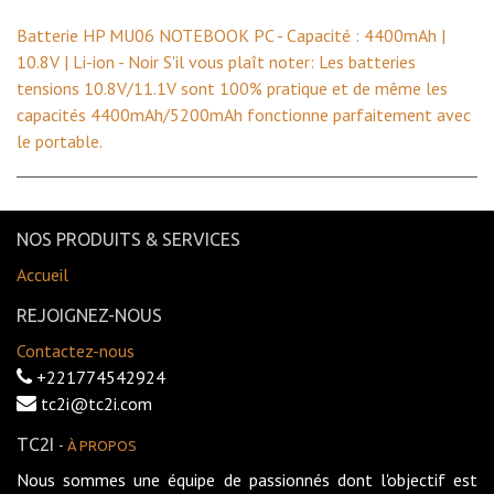
Batterie HP MU06 NOTEBOOK PC - Capacité : 4400mAh |
10.8V | Li-ion - Noir S'il vous plaît noter: Les batteries
tensions 10.8V/11.1V sont 100% pratique et de même les
capacités 4400mAh/5200mAh fonctionne parfaitement avec
le portable.
NOS PRODUITS & SERVICES
Accueil
REJOIGNEZ-NOUS
Contactez-nous
+221774542924
tc2i@tc2i.com
TC2I
-
À PROPOS
Nous sommes une équipe de passionnés dont l'objectif est