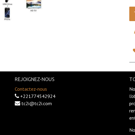
REJOIGNEZ-NOUS
TC
Contactez-nous
No
+221774542924
l'
tc2i@tc2i.com
pr
re
en
No