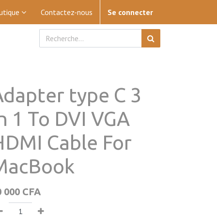
utique
Contactez-nous
Se connecter
Adapter type C 3
In 1 To DVI VGA
HDMI Cable For
MacBook
0 000
CFA